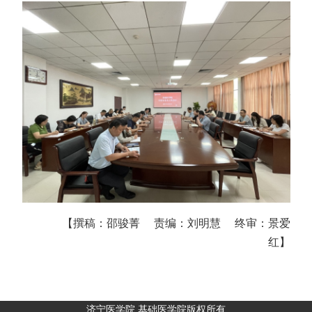
【撰稿：
邵骏菁
责编：刘明慧
终审：景爱
红】
济宁医学院 基础医学院版权所有